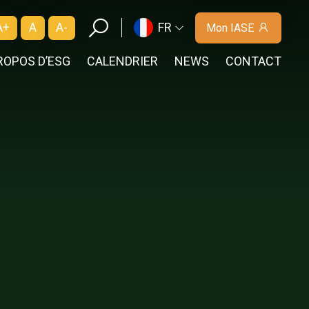
A+
A
A-
FR
Mon IASE
ROPOS D’ESG
CALENDRIER
NEWS
CONTACT