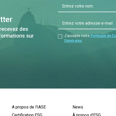
Entrez votre nom
tter
Entrez votre adresse e-mail
 recevez des
nformations sur
J'accepte notre
Politique de Co
Générales
.
A propos de l’IASE
News
Certification ESG
À propos d’ESG