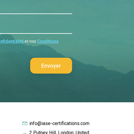
nfidentialité
et nos
Conditions
info@iase-certifications.com
2 Putney Hill, London, United