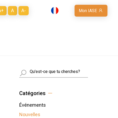
A+
A
A-
FR
Mon IASE
ROPOS D’ESG
CALENDRIER
NEWS
CONTACT
Busca
Catégories
Événements
Nouvelles