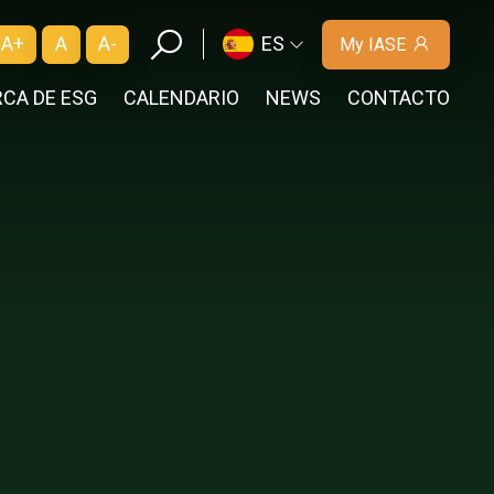
A+
A
A-
ES
My IASE
CA DE ESG
CALENDARIO
NEWS
CONTACTO