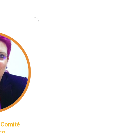
 Comité
co