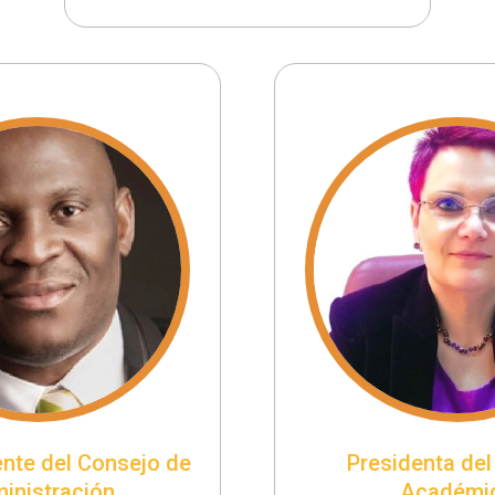
ente del Consejo de
Presidenta del
inistración
Académi