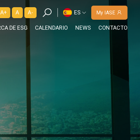
A+
A
A-
ES
My IASE
CA DE ESG
CALENDARIO
NEWS
CONTACTO