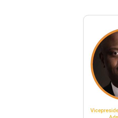
Vicepresid
Adm