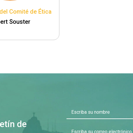
del Comité de Ética
ert Souster
Escriba su nombre
etín de
Escriba su correo electrónico