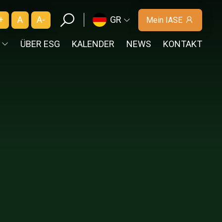
+
A
A-
GR
Mein IASE
ÜBER ESG
KALENDER
NEWS
KONTAKT