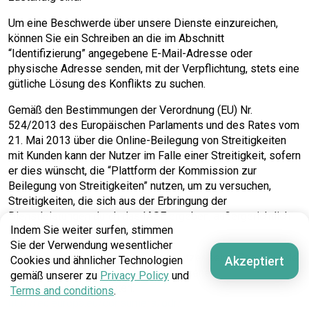
Um eine Beschwerde über unsere Dienste einzureichen,
können Sie ein Schreiben an die im Abschnitt
“Identifizierung” angegebene E-Mail-Adresse oder
physische Adresse senden, mit der Verpflichtung, stets eine
gütliche Lösung des Konflikts zu suchen.
Gemäß den Bestimmungen der Verordnung (EU) Nr.
524/2013 des Europäischen Parlaments und des Rates vom
21. Mai 2013 über die Online-Beilegung von Streitigkeiten
mit Kunden kann der Nutzer im Falle einer Streitigkeit, sofern
er dies wünscht, die “Plattform der Kommission zur
Beilegung von Streitigkeiten” nutzen, um zu versuchen,
Streitigkeiten, die sich aus der Erbringung der
Dienstleistungen durch das IASE ergeben, außergerichtlich
Indem Sie weiter surfen, stimmen
beizulegen.
Sie der Verwendung wesentlicher
Über den folgenden Link kann der Nutzer seine Beschwerde
Akzeptiert
Cookies und ähnlicher Technologien
an eine von der Kommission zugelassene
gemäß unserer zu
Privacy Policy
und
Schlichtungsstelle richten:
Terms and conditions
.
http://ec.europa.eu/consumers/odr/