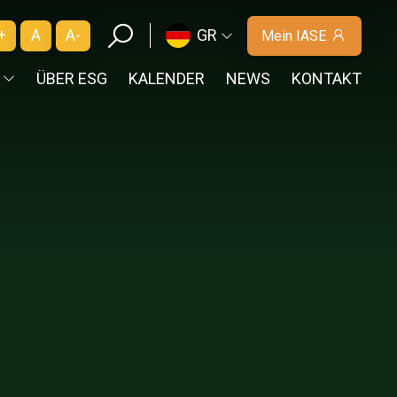
+
A
A-
GR
Mein IASE
ÜBER ESG
KALENDER
NEWS
KONTAKT