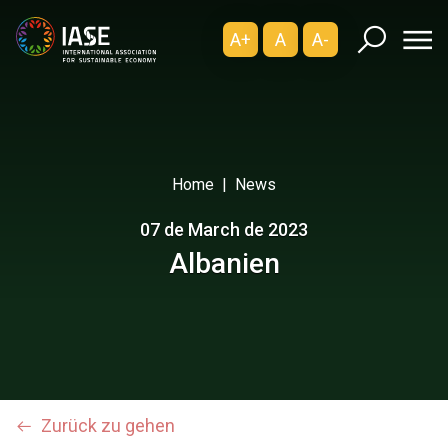
A+
A
A-
Home
News
07 de March de 2023
Albanien
Zurück zu gehen