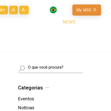
A+
A
A-
PT
My IASE
SOBRE ESG
CALENDÁRIO
NEWS
CONTATO
Busca
Categorias
Eventos
Notícias