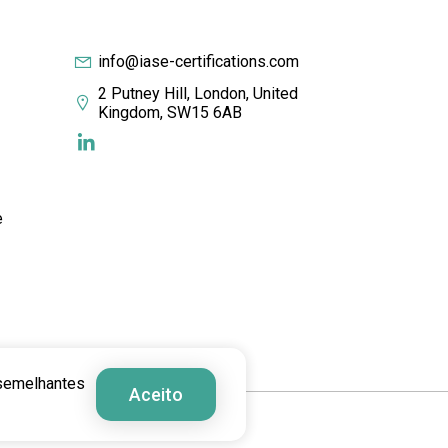
info@iase-certifications.com
2 Putney Hill, London, United
Kingdom, SW15 6AB
e
 semelhantes
Aceito