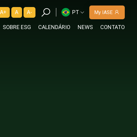
A+
A
A-
PT
My IASE
SOBRE ESG
CALENDÁRIO
NEWS
CONTATO