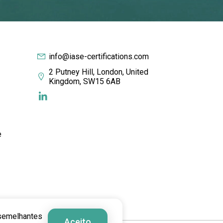
info@iase-certifications.com
2 Putney Hill, London, United
Kingdom, SW15 6AB
e
 semelhantes
Aceito