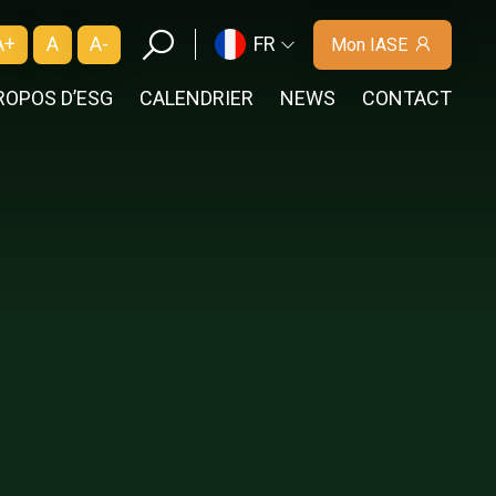
A+
A
A-
FR
Mon IASE
ROPOS D’ESG
CALENDRIER
NEWS
CONTACT