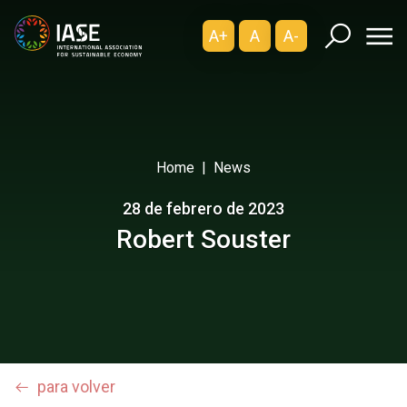
A+
A
A-
Home
News
28 de febrero de 2023
Robert Souster
para volver