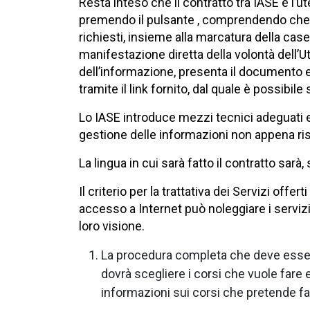
Resta inteso che il contratto tra IASE e l’
premendo il pulsante , comprendendo che il m
richiesti, insieme alla marcatura della case
manifestazione diretta della volontà dell’Ut
dell’informazione, presenta il documento e
tramite il link fornito, dal quale è possibi
Lo IASE introduce mezzi tecnici adeguati e s
gestione delle informazioni non appena risu
La lingua in cui sarà fatto il contratto sarà
Il criterio per la trattativa dei Servizi o
accesso a Internet può noleggiare i servizi e
loro visione.
La procedura completa che deve essere fa
dovrà scegliere i corsi che vuole fare e 
informazioni sui corsi che pretende fare