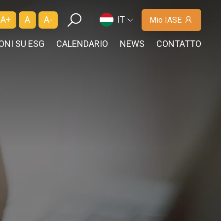
A+
A
A-
IT
Mio IASE
ONI SU ESG
CALENDARIO
NEWS
CONTATTO