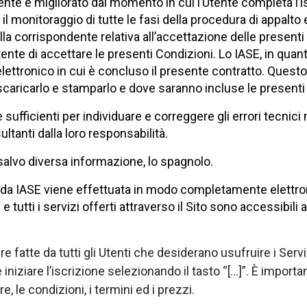
utente è migliorato dal momento in cui l’Utente completa l’
onitoraggio di tutte le fasi della procedura di appalto elet
lla corrispondente relativa all’accettazione delle presenti
ente di accettare le presenti Condizioni. Lo IASE, in quant
lettronico in cui è concluso il presente contratto. Ques
le scaricarlo e stamparlo e dove saranno incluse le presenti
ufficienti per individuare e correggere gli errori tecnici 
ltanti dalla loro responsabilità.
, salvo diversa informazione, lo spagnolo.
fferti da IASE viene effettuata in modo completamente elettr
 tutti i servizi offerti attraverso il Sito sono accessibili
tte da tutti gli Utenti che desiderano usufruire i Servizi 
iniziare l’iscrizione selezionando il tasto “[…]”. È importan
, le condizioni, i termini ed i prezzi.