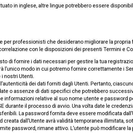
uato in inglese, altre lingue potrebbero essere disponibili
line per professionisti che desiderano migliorare la propria 
correlazione con le disposizioni dei presenti Termini e Co
sto di fornire i dati necessari per gestire la tua registrazio
arà l’unico modo in cui potremo fornire correttamente i Ser
i nostri Utenti.
utenticità dei dati forniti dagli Utenti. Pertanto, ciascun
date o assenze di dati specifici che potrebbero successiv
rà le informazioni relative al suo nome utente e password p
ASE durante il processo di avvio. Una volta date le credenz
eribili. La password fornita deve essere modificata dall’U
reata dall’Utente avrà validità temporanea illimitata, sott
amite password, rimane attivo. L’utente può modificare l