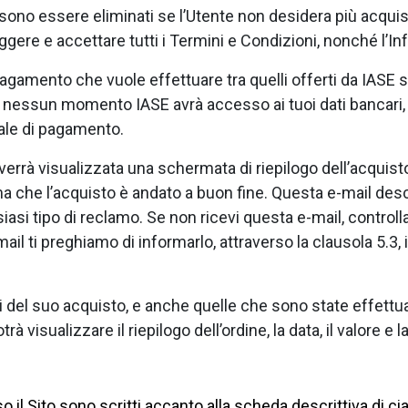
ssono essere eliminati se l’Utente non desidera più acquistar
leggere e accettare tutti i Termini e Condizioni, nonché l’In
agamento che vuole effettuare tra quelli offerti da IASE su
In nessun momento IASE avrà accesso ai tuoi dati bancari,
ale di pagamento.
errà visualizzata una schermata di riepilogo dell’acquisto
che l’acquisto è andato a buon fine. Questa e-mail descri
iasi tipo di reclamo. Se non ricevi questa e-mail, controlla
l ti preghiamo di informarlo, attraverso la clausola 5.3, il
i del suo acquisto, e anche quelle che sono state effettua
trà visualizzare il riepilogo dell’ordine, la data, il valore 
so il Sito sono scritti accanto alla scheda descrittiva di ci