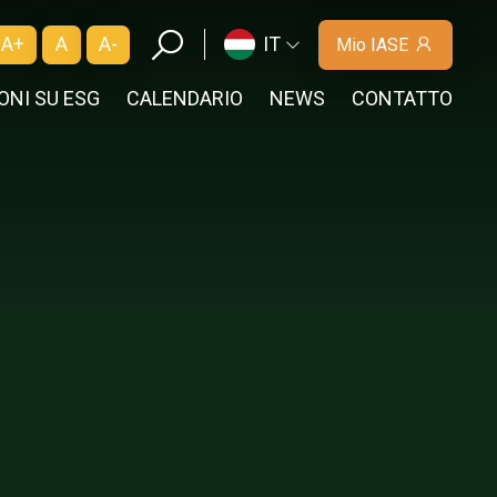
A+
A
A-
IT
Mio IASE
ONI SU ESG
CALENDARIO
NEWS
CONTATTO